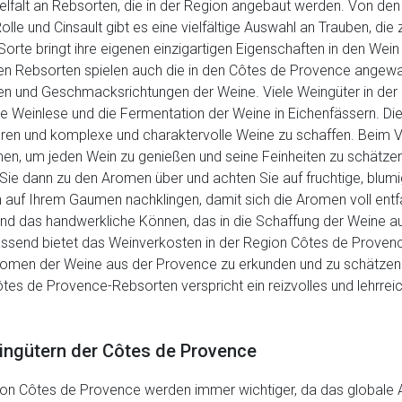
Vielfalt an Rebsorten, die in der Region angebaut werden. Von d
olle und Cinsault gibt es eine vielfältige Auswahl an Trauben, 
rte bringt ihre eigenen einzigartigen Eigenschaften in den Wein
en Rebsorten spielen auch die in den Côtes de Provence angewa
men und Geschmacksrichtungen der Weine. Viele Weingüter in der R
e Weinlese und die Fermentation der Weine in Eichenfässern. Die
ren und komplexe und charaktervolle Weine zu schaffen. Beim 
hmen, um jeden Wein zu genießen und seine Feinheiten zu schätze
Sie dann zu den Aromen über und achten Sie auf fruchtige, blum
 auf Ihrem Gaumen nachklingen, damit sich die Aromen voll entfa
 und das handwerkliche Können, das in die Schaffung der Weine a
ssend bietet das Weinverkosten in der Region Côtes de Provenc
romen der Weine aus der Provence zu erkunden und zu schätzen. 
tes de Provence-Rebsorten verspricht ein reizvolles und lehrreic
eingütern der Côtes de Provence
 von Côtes de Provence werden immer wichtiger, da das global