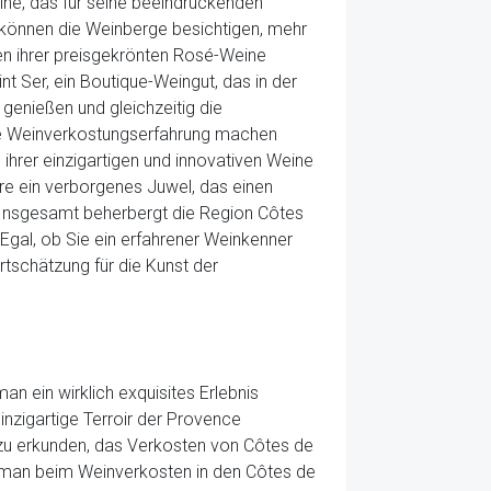
ine, das für seine beeindruckenden
können die Weinberge besichtigen, mehr
n ihrer preisgekrönten Rosé-Weine
t Ser, ein Boutique-Weingut, das in der
genießen und gleichzeitig die
re Weinverkostungserfahrung machen
hrer einzigartigen und innovativen Weine
re ein verborgenes Juwel, das einen
. Insgesamt beherbergt die Region Côtes
Egal, ob Sie ein erfahrener Weinkenner
rtschätzung für die Kunst der
 ein wirklich exquisites Erlebnis
inzigartige Terroir der Provence
s zu erkunden, das Verkosten von Côtes de
ie man beim Weinverkosten in den Côtes de