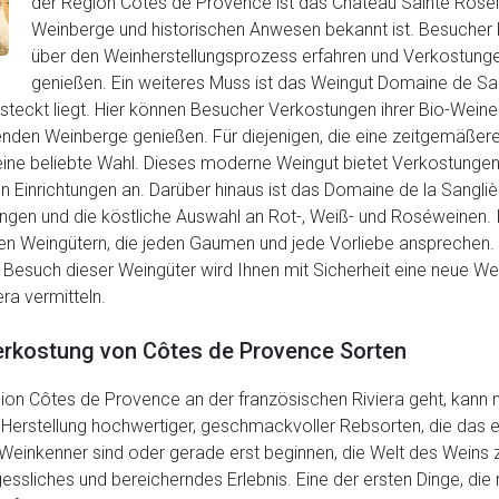
der Region Côtes de Provence ist das Château Sainte Rosel
Weinberge und historischen Anwesen bekannt ist. Besucher 
über den Weinherstellungsprozess erfahren und Verkostunge
genießen. Ein weiteres Muss ist das Weingut Domaine de Sain
teckt liegt. Hier können Besucher Verkostungen ihrer Bio-Weine 
nden Weinberge genießen. Für diejenigen, die eine zeitgemäße
ine beliebte Wahl. Dieses moderne Weingut bietet Verkostungen i
Einrichtungen an. Darüber hinaus ist das Domaine de la Sangliè
tungen und die köstliche Auswahl an Rot-, Weiß- und Roséweinen
gen Weingütern, die jeden Gaumen und jede Vorliebe ansprechen. 
in Besuch dieser Weingüter wird Ihnen mit Sicherheit eine neue We
ra vermitteln.
erkostung von Côtes de Provence Sorten
n Côtes de Provence an der französischen Riviera geht, kann man
e Herstellung hochwertiger, geschmackvoller Rebsorten, die das e
er Weinkenner sind oder gerade erst beginnen, die Welt des Wein
essliches und bereicherndes Erlebnis. Eine der ersten Dinge, d