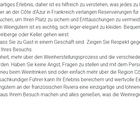
tiges Erlebnis, daher ist es hilfreich zu verstehen, was jedes zu 
r an der Côte d'Azur in Frankreich verlangen Reservierungen für
buchen, um Ihren Platz zu sichern und Enttäuschungen zu vermeid
Weingütern ist es wichtig, sich leger-elegant zu kleiden. Bequ
nberge oder Keller gehen wirst.
 dass Sie zu Gast in einem Geschäft sind. Zeigen Sie Respekt 
Ihres Besuchs.
nheit, mehr über den Weinherstellungsprozess und die verschiede
en. Haben Sie keine Angst, Fragen zu stellen und mit dem Perso
 neu beim Weintrinken sind oder einfach mehr über die Region 
 sachkundiger Führer kann Ihr Erlebnis bereichern und wertvolle Ei
gütern an der französischen Riviera eine einzigartige und lohne
e aus Ihrem Besuch machen und alles genießen, was die Weinregi