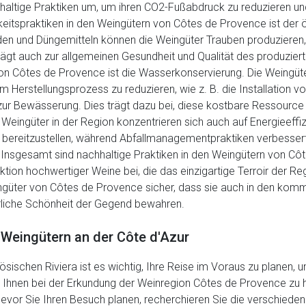
hhaltige Praktiken um, um ihren CO2-Fußabdruck zu reduzieren un
gkeitspraktiken in den Weingütern von Côtes de Provence ist der
den und Düngemitteln können die Weingüter Trauben produzieren, 
trägt auch zur allgemeinen Gesundheit und Qualität des produzier
 von Côtes de Provence ist die Wasserkonservierung. Die Weingü
m Herstellungsprozess zu reduzieren, wie z. B. die Installatio
r Bewässerung. Dies trägt dazu bei, diese kostbare Ressource 
 Weingüter in der Region konzentrieren sich auch auf Energieeffi
ie bereitzustellen, während Abfallmanagementpraktiken verbesse
 Insgesamt sind nachhaltige Praktiken in den Weingütern von Côt
ktion hochwertiger Weine bei, die das einzigartige Terroir der R
 Weingüter von Côtes de Provence sicher, dass sie auch in den 
rliche Schönheit der Gegend bewahren.
 Weingütern an der Côte d'Azur
ischen Riviera ist es wichtig, Ihre Reise im Voraus zu planen, 
m Ihnen bei der Erkundung der Weinregion Côtes de Provence zu h
evor Sie Ihren Besuch planen, recherchieren Sie die verschiede