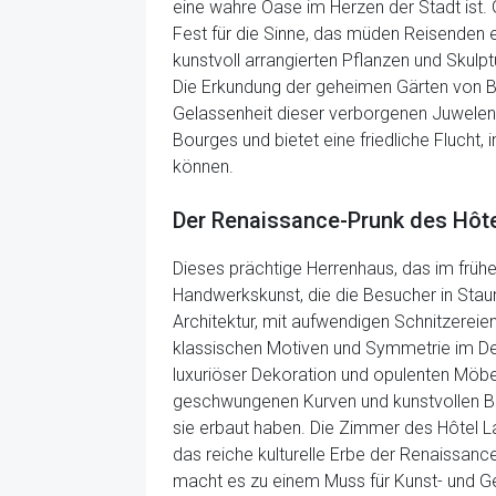
eine wahre Oase im Herzen der Stadt ist.
Fest für die Sinne, das müden Reisenden 
kunstvoll arrangierten Pflanzen und Skul
Die Erkundung der geheimen Gärten von Bou
Gelassenheit dieser verborgenen Juwelen e
Bourges und bietet eine friedliche Flucht,
können.
Der Renaissance-Prunk des Hôte
Dieses prächtige Herrenhaus, das im frühe
Handwerkskunst, die die Besucher in Stau
Architektur, mit aufwendigen Schnitzerei
klassischen Motiven und Symmetrie im Des
luxuriöser Dekoration und opulenten Möbel
geschwungenen Kurven und kunstvollen Balu
sie erbaut haben. Die Zimmer des Hôtel La
das reiche kulturelle Erbe der Renaissanc
macht es zu einem Muss für Kunst- und Ge