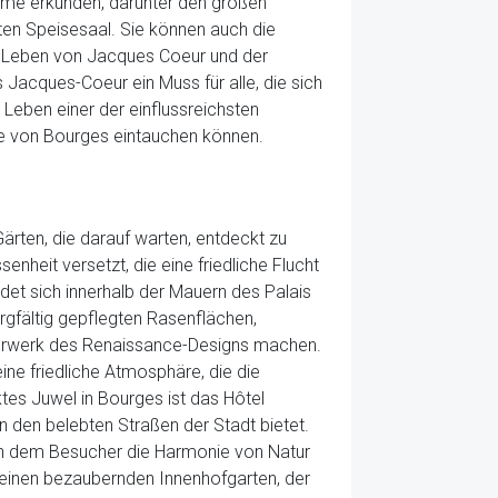
me erkunden, darunter den großen
en Speisesaal. Sie können auch die
m Leben von Jacques Coeur und der
 Jacques-Coeur ein Muss für alle, die sich
s Leben einer der einflussreichsten
hte von Bourges eintauchen können.
rten, die darauf warten, entdeckt zu
nheit versetzt, die eine friedliche Flucht
et sich innerhalb der Mauern des Palais
gfältig gepflegten Rasenflächen,
terwerk des Renaissance-Designs machen.
e friedliche Atmosphäre, die die
tes Juwel in Bourges ist das Hôtel
 den belebten Straßen der Stadt bietet.
an dem Besucher die Harmonie von Natur
 einen bezaubernden Innenhofgarten, der