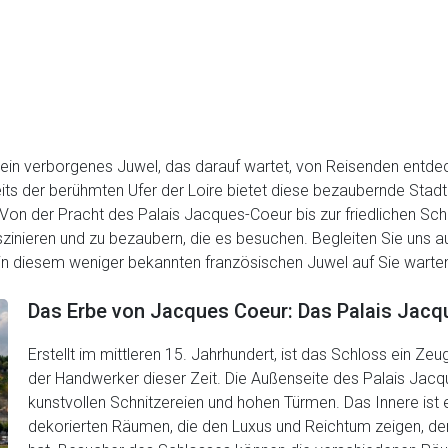
 ein verborgenes Juwel, das darauf wartet, von Reisenden entdec
eits der berühmten Ufer der Loire bietet diese bezaubernde Stad
 Von der Pracht des Palais Jacques-Coeur bis zur friedlichen Sch
faszinieren und zu bezaubern, die es besuchen. Begleiten Sie uns 
 in diesem weniger bekannten französischen Juwel auf Sie warte
Das Erbe von Jacques Coeur: Das Palais Jac
Erstellt im mittleren 15. Jahrhundert, ist das Schloss ein Ze
der Handwerker dieser Zeit. Die Außenseite des Palais Jacque
kunstvollen Schnitzereien und hohen Türmen. Das Innere is
dekorierten Räumen, die den Luxus und Reichtum zeigen, d