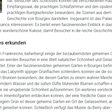
hat. Besucher des Schlosses können die verschiedenen Räu
Empfangssaal, die prächtigen Schlafzimmer und den opulent
prächtigen Buntglasfenster bewundern, die Szenen aus de
Geschichte von Bourges darstellen. Insgesamt ist das Palais
sance interessieren. Es bietet einen faszinierenden Einblick in da
eine wunderschöne Kulisse, damit Besucher in die reiche Geschic
es erkunden
 Frankreichs, beherbergt einige der bezauberndsten geheimen Gä
n werden Besucher in eine Welt natürlicher Schönheit und Gelasse
t. Einer der faszinierendsten geheimen Gärten in Bourges befind
s Labyrinth üppiger Grünflächen schlendern, können sie die sor
en Brunnen bewundern, die diesen Garten zu einem wahren Meis
rndem Wasser und die süßen Düfte blühender Blumen schaffen ein
die sie umgebende Schönheit aufzunehmen. Ein weiteres versteck
 Innenhofgarten entdecken können, der eine friedliche Oase von
em Grün ist dieser geheime Garten ein Ort der Gelassenheit, 
ht genießen können. Schließlich verfügt das Musée du Berry über