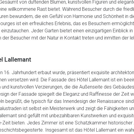
 Gesäumt von duftenden Blumen, kunstvollen Figuren und elegante
eine willkommene Rast bietet. Während Besucher durch die friedl
pturen bewundern, die ein Gefühl von Harmonie und Schönheit in
rges ist ein erfreuliches Erlebnis, das es Besuchern ermöglicht,
inzutauchen. Jeder Garten bietet einen einzigartigen Einblick in
 in der Besucher mit der Natur in Kontakt treten und inmitten der 
l Lallemant
n 16. Jahrhundert erbaut wurde, präsentiert exquisite architekton
nen versetzen wird. Die Fassade des Hôtel Lallemant ist ein bee
en und kunstvollen Verzierungen, die die Außenseite des Gebäu
ign der Fassade spiegelt die Eleganz und Raffinesse der Zeit w
n begrüßt, die typisch für das Innendesign der Renaissance sind.
straden ist selbst ein Meisterwerk und zeigt die Fähigkeiten und
llemant sind gefüllt mit unbezahlbaren Kunstwerken und exquisit
e-Zeit bieten. Jedes Zimmer ist eine Schatzkammer historischer 
schichtsbegeisterte. Insgesamt ist das Hôtel Lallemant ein wah