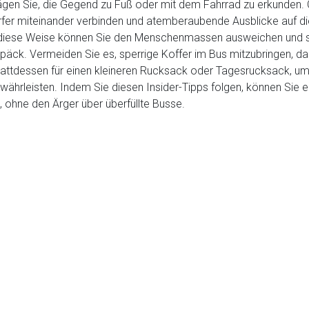
n Sie, die Gegend zu Fuß oder mit dem Fahrrad zu erkunden. Cin
fer miteinander verbinden und atemberaubende Ausblicke auf die
diese Weise können Sie den Menschenmassen ausweichen und sich
 Gepäck. Vermeiden Sie es, sperrige Koffer im Bus mitzubringen, d
stattdessen für einen kleineren Rucksack oder Tagesrucksack, u
ewährleisten. Indem Sie diesen Insider-Tipps folgen, können Sie e
 ohne den Ärger über überfüllte Busse.