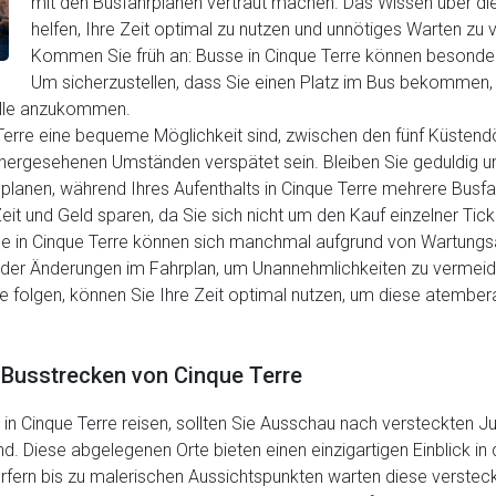
mit den Busfahrplänen vertraut machen. Das Wissen über di
helfen, Ihre Zeit optimal zu nutzen und unnötiges Warten zu
Kommen Sie früh an: Busse in Cinque Terre können besonders
Um sicherzustellen, dass Sie einen Platz im Bus bekommen, 
telle anzukommen.
 Terre eine bequeme Möglichkeit sind, zwischen den fünf Küstend
ergesehenen Umständen verspätet sein. Bleiben Sie geduldig und
 planen, während Ihres Aufenthalts in Cinque Terre mehrere Bus
Zeit und Geld sparen, da Sie sich nicht um den Kauf einzelner Ti
ne in Cinque Terre können sich manchmal aufgrund von Wartungs
oder Änderungen im Fahrplan, um Unannehmlichkeiten zu vermeide
e folgen, können Sie Ihre Zeit optimal nutzen, um diese atembe
 Busstrecken von Cinque Terre
in Cinque Terre reisen, sollten Sie Ausschau nach versteckten J
d. Diese abgelegenen Orte bieten einen einzigartigen Einblick i
örfern bis zu malerischen Aussichtspunkten warten diese verstec