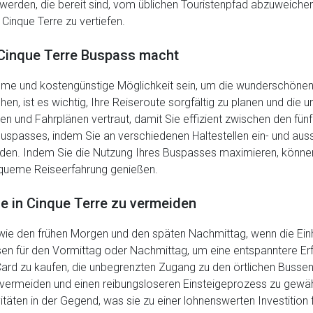
werden, die bereit sind, vom üblichen Touristenpfad abzuweiche
 Cinque Terre zu vertiefen.
Cinque Terre Buspass macht
eme und kostengünstige Möglichkeit sein, um die wunderschönen 
 ist es wichtig, Ihre Reiseroute sorgfältig zu planen und die u
en und Fahrplänen vertraut, damit Sie effizient zwischen den fün
 Buspasses, indem Sie an verschiedenen Haltestellen ein- und au
den. Indem Sie die Nutzung Ihres Buspasses maximieren, können 
equeme Reiseerfahrung genießen.
e in Cinque Terre zu vermeiden
 wie den frühen Morgen und den späten Nachmittag, wenn die Ei
sen für den Vormittag oder Nachmittag, um eine entspanntere Erfa
Card zu kaufen, die unbegrenzten Zugang zu den örtlichen Bussen 
vermeiden und einen reibungsloseren Einsteigeprozess zu gewährl
täten in der Gegend, was sie zu einer lohnenswerten Investition 