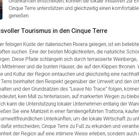
Unterkünften entscheiden, können sie lokale Initiativen zur E
Cinque Terre unterstützen und gleichzeitig einen komfortab
genießen.
voller Tourismus in den Cinque Terre
 felsigen Küste der italienischen Riviera gelegen, ist ein beliebt
n suchen. Eine der besten Möglichkeiten, die natürliche Schönhe
en. Diese Pfade schlängeln sich durch terrassierte Weinberge,
Mittelmeer und die bunten Häuser, die auf den Klippen thronen
e und Kultur der Region eintauchen und gleichzeitig eine nachha
e Terre beinhaltet den Respekt gegenüber der Umwelt und den ö
ten und den Grundsätzen des "Leave No Trace" folgen, können s
deutet, kein Müll zu hinterlassen, auf markierten Wegen zu ble
lich kann die Unterstützung lokaler Unternehmen entlang der Wa
eßen Sie eine Mahlzeit in einer familiengeführten Trattoria, kauf
umweltfreundlichen Unterkünften, um die lokale Wirtschaft zu u
 dafür entscheiden, Cinque Terre zu Fuß zu erkunden und veran
önheit der Region auf eine intimere Weise erleben, sondern auch d