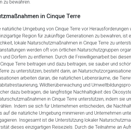
nen zu bewahren.
hutzmaßnahmen in Cinque Terre
e natürliche Umgebung von Cinque Terre vor Herausforderungen 
zigartige Region für zukünftige Generationen zu bewahren, ist
ichkeit, lokale Naturschutzmaßnahmen in Cinque Terre zu unterstü
nstaltungen werden oft von örtlichen Naturschutzgruppen organis
d Dörfern zu entfernen. Durch die Freiwilligenarbeit bei dies
inque Terre beitragen und dazu beitragen, sie sauber und schön 
rre zu unterstützen, besteht darin, an Naturschutzorganisatione
isationen arbeiten daran, die natürlichen Lebensräume, die Tierwe
 Habitatrestaurierung, Wildtierüberwachung und Umweltbildungsp
her dazu beitragen, die langfristige Nachhaltigkeit des Ökosyst
turschutzmaßnahmen in Cinque Terre unterstützen, indem sie umw
ählen. Indem sie sich für Unternehmen entscheiden, die Nachha
uss auf die natürliche Umgebung minimieren und Unternehmen unters
gieren. Insgesamt ist die Unterstützung lokaler Naturschutzma
sität dieses einzigartigen Reiseziels. Durch die Teilnahme an A