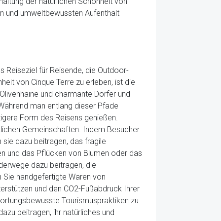
rhaltung der natürlichen Schönheit von
len und umweltbewussten Aufenthalt
es Reiseziel für Reisende, die Outdoor-
it von Cinque Terre zu erleben, ist die
 Olivenhaine und charmante Dörfer und
. Während man entlang dieser Pfade
ltigere Form des Reisens genießen.
rtlichen Gemeinschaften. Indem Besucher
ie dazu beitragen, das fragile
iben und das Pflücken von Blumen oder das
nderwege dazu beitragen, die
en Sie handgefertigte Waren von
nterstützen und den CO2-Fußabdruck Ihrer
twortungsbewusste Tourismuspraktiken zu
azu beitragen, ihr natürliches und