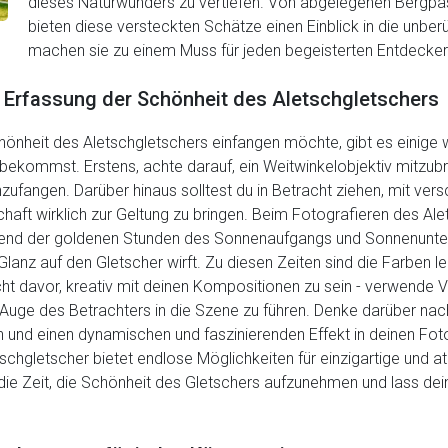
dieses Naturwunders zu vertiefen. Von abgelegenen Bergpäss
bieten diese versteckten Schätze einen Einblick in die unber
machen sie zu einem Muss für jeden begeisterten Entdecker
r Erfassung der Schönheit des Aletschgletschers
önheit des Aletschgletschers einfangen möchte, gibt es einige 
d bekommst. Erstens, achte darauf, ein Weitwinkelobjektiv mitzu
ufangen. Darüber hinaus solltest du in Betracht ziehen, mit ver
aft wirklich zur Geltung zu bringen. Beim Fotografieren des Ale
rend der goldenen Stunden des Sonnenaufgangs und Sonnenunter
anz auf den Gletscher wirft. Zu diesen Zeiten sind die Farben l
icht davor, kreativ mit deinen Kompositionen zu sein - verwende
uge des Betrachters in die Szene zu führen. Denke darüber nac
und einen dynamischen und faszinierenden Effekt in deinen Fotos
tschgletscher bietet endlose Möglichkeiten für einzigartige und
ie Zeit, die Schönheit des Gletschers aufzunehmen und lass deine