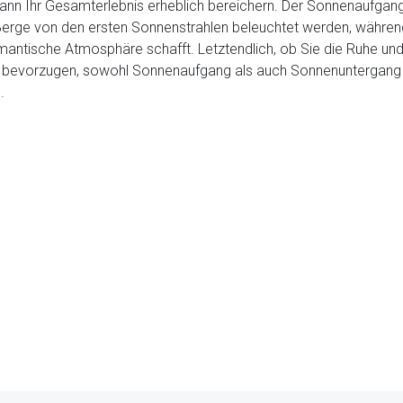
kann Ihr Gesamterlebnis erheblich bereichern. Der Sonnenaufgan
e Berge von den ersten Sonnenstrahlen beleuchtet werden, währ
romantische Atmosphäre schafft. Letztendlich, ob Sie die Ruhe u
vorzugen, sowohl Sonnenaufgang als auch Sonnenuntergang werd
.