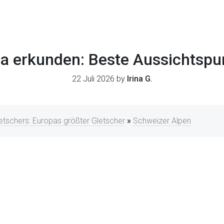
na erkunden: Beste Aussichtspu
22 Juli 2026 by
Irina G.
tschers: Europas größter Gletscher
»
Schweizer Alpen