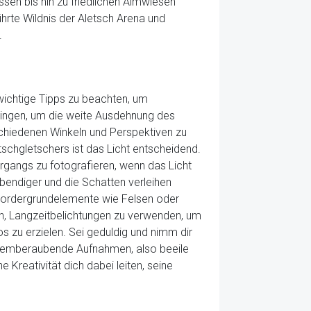
en bis hin zu friedlichen Almwiesen
ührte Wildnis der Aletsch Arena und
.
wichtige Tipps zu beachten, um
bringen, um die weite Ausdehnung des
schiedenen Winkeln und Perspektiven zu
tschgletschers ist das Licht entscheidend.
gangs zu fotografieren, wenn das Licht
ebendiger und die Schatten verleihen
 Vordergrundelemente wie Felsen oder
h, Langzeitbelichtungen zu verwenden, um
 zu erzielen. Sei geduldig und nimm dir
 atemberaubende Aufnahmen, also beeile
 Kreativität dich dabei leiten, seine