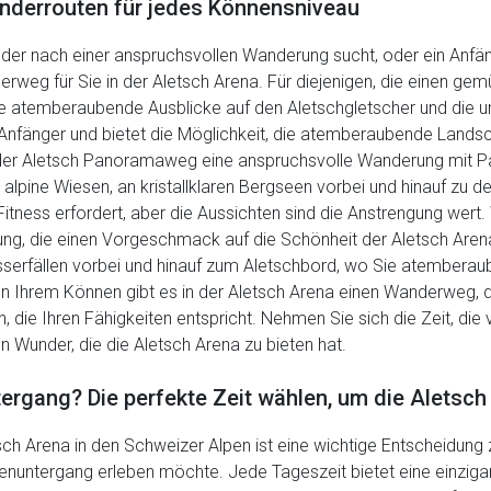
nderrouten für jedes Könnensniveau
, der nach einer anspruchsvollen Wanderung sucht, oder ein Anfä
rweg für Sie in der Aletsch Arena. Für diejenigen, die einen gem
 atemberaubende Ausblicke auf den Aletschgletscher und die u
ür Anfänger und bietet die Möglichkeit, die atemberaubende Lands
t der Aletsch Panoramaweg eine anspruchsvolle Wanderung mit
 alpine Wiesen, an kristallklaren Bergseen vorbei und hinauf zu d
itness erfordert, aber die Aussichten sind die Anstrengung wert
g, die einen Vorgeschmack auf die Schönheit der Aletsch Arena 
sserfällen vorbei und hinauf zum Aletschbord, wo Sie atemberau
 Ihrem Können gibt es in der Aletsch Arena einen Wanderweg, de
 die Ihren Fähigkeiten entspricht. Nehmen Sie sich die Zeit, die
n Wunder, die die Aletsch Arena zu bieten hat.
gang? Die perfekte Zeit wählen, um die Aletsch
tsch Arena in den Schweizer Alpen ist eine wichtige Entscheidun
ntergang erleben möchte. Jede Tageszeit bietet eine einzigar