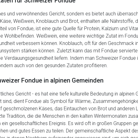
utaten für Schweizer Fondue
ches und verwöhnendes Gericht, sondern es bietet auch überrasch
äse, Weißwein, Knoblauch und Brot, enthalten alle Nährstoffe,
il von Fondue, ist eine gute Quelle für Protein, Kalzium und Vitam
 Wohlbefinden. Weißwein, eine weitere wichtige Zutat im Fondue,
ndheit verbessern können. Knoblauch, oft für den Geschmack im
munsystem stärken können. Zuletzt kann das mit Fondue serviert
 die Verdauungsgesundheit liefern. Indem man Schweizer Fondue
sondern auch von den gesunden Zutaten profitieren.
chweizer Fondue in alpinen Gemeinden
liches Gericht - es hat eine tiefe kulturelle Bedeutung in alpine
art sind, dient Fondue als Symbol für Wärme, Zusammengehörigke
geschmolzenen Käses, das Eintauchen von Brot und anderen Lec
tzte Tradition, die die Menschen in den kalten Wintermonaten z
n ein gesellschaftliches Ereignis. Es wird oft in großen Gruppen
 und gutes Essen zu teilen. Der gemeinschaftliche Aspekt des