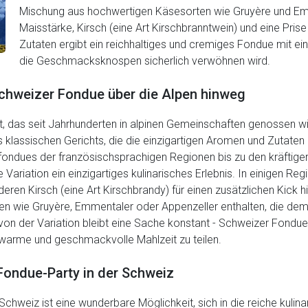
Mischung aus hochwertigen Käsesorten wie Gruyère und Em
Maisstärke, Kirsch (eine Art Kirschbranntwein) und eine Pri
Zutaten ergibt ein reichhaltiges und cremiges Fondue mit 
die Geschmacksknospen sicherlich verwöhnen wird.
chweizer Fondue über die Alpen hinweg
t, das seit Jahrhunderten in alpinen Gemeinschaften genossen wi
s klassischen Gerichts, die die einzigartigen Aromen und Zutate
fondues der französischsprachigen Regionen bis zu den kräfti
Variation ein einzigartiges kulinarisches Erlebnis. In einigen Reg
en Kirsch (eine Art Kirschbrandy) für einen zusätzlichen Kick h
en wie Gruyère, Emmentaler oder Appenzeller enthalten, die dem
n der Variation bleibt eine Sache konstant - Schweizer Fondue is
arme und geschmackvolle Mahlzeit zu teilen.
 Fondue-Party in der Schweiz
Schweiz ist eine wunderbare Möglichkeit, sich in die reiche kulin