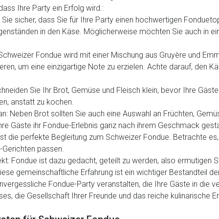
dass Ihre Party ein Erfolg wird.:
en Sie sicher, dass Sie für Ihre Party einen hochwertigen Fondu
enständen in den Käse. Möglicherweise möchten Sie auch in ein
 Schweizer Fondue wird mit einer Mischung aus Gruyère und Emme
en, um eine einzigartige Note zu erzielen. Achte darauf, den Käs
hneiden Sie Ihr Brot, Gemüse und Fleisch klein, bevor Ihre Gäste 
en, anstatt zu kochen.
 an: Neben Brot sollten Sie auch eine Auswahl an Früchten, Gemü
hre Gäste ihr Fondue-Erlebnis ganz nach ihrem Geschmack gesta
ist die perfekte Begleitung zum Schweizer Fondue. Betrachte es
-Gerichten passen.
: Fondue ist dazu gedacht, geteilt zu werden, also ermutigen S
e gemeinschaftliche Erfahrung ist ein wichtiger Bestandteil de
unvergessliche Fondue-Party veranstalten, die Ihre Gäste in die v
s, die Gesellschaft Ihrer Freunde und das reiche kulinarische E