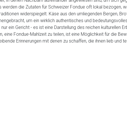
r, in denen Nachbarn aufeinander angewiesen sind, um sich gege
 werden die Zutaten für Schweizer Fondue oft lokal bezogen, wa
aditionen widerspiegelt. Käse aus den umliegenden Bergen, Bro
gebracht, um ein wirklich authentisches und bedeutungsvolles k
r ein Gericht - es ist eine Darstellung des reichen kulturellen 
on, eine Fondue-Mahlzeit zu teilen, ist eine Möglichkeit für die Be
eibende Erinnerungen mit denen zu schaffen, die ihnen lieb und te