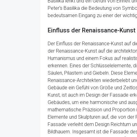
Basilika lenkt und ein Gefühl von Einhei
Peter's Basilika die Bedeutung von Symbol
bedeutsamen Eingang zu einer der wichtigs
Einfluss der Renaissance-Kunst
Der Einfluss der Renaissance-Kunst auf d
der Renaissance-Kunst auf die architekton
Humanismus und einem Fokus auf realistis
erkennen. Eines der Schlüsselelemente, d
Säulen, Pilastern und Giebeln. Diese Ele
Renaissance-Architekten wiederbelebt un
Gebäude ein Gefühl von Größe und Zeitlos
Kunst, ist auch im Design der Fassade er
Gebäudes, um eine harmonische und ausg
mathematische Präzision und Proportion i
Elemente und Skulpturen auf, die von der 
Fassade verleiht dem Design Reichtum und
Bildhauern. Insgesamt ist die Fassade des