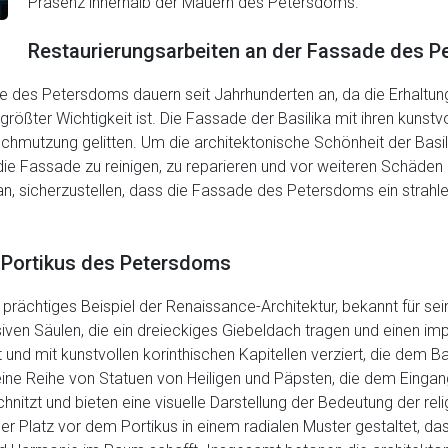
Präsenz innerhalb der Mauern des Petersdoms.
Restaurierungsarbeiten an der Fassade des 
 des Petersdoms dauern seit Jahrhunderten an, da die Erhaltung 
rößter Wichtigkeit ist. Die Fassade der Basilika mit ihren kunstv
schmutzung gelitten. Um die architektonische Schönheit der Bas
die Fassade zu reinigen, zu reparieren und vor weiteren Schäden
n, sicherzustellen, dass die Fassade des Petersdoms ein strahle
 Portikus des Petersdoms
ein prächtiges Beispiel der Renaissance-Architektur, bekannt für s
iven Säulen, die ein dreieckiges Giebeldach tragen und einen im
gt und mit kunstvollen korinthischen Kapitellen verziert, die dem
 eine Reihe von Statuen von Heiligen und Päpsten, die dem Eingan
hnitzt und bieten eine visuelle Darstellung der Bedeutung der rel
der Platz vor dem Portikus in einem radialen Muster gestaltet, d