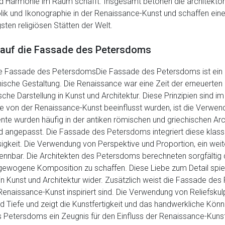
t und Harmonie im Raum schafft. Insgesamt betonen die architekt
ik und Ikonographie in der Renaissance-Kunst und schaffen einen
ten religiösen Stätten der Welt.
 auf die Fassade des Petersdoms
ie Fassade des PetersdomsDie Fassade des Petersdoms ist ein h
ische Gestaltung. Die Renaissance war eine Zeit der erneuerten 
che Darstellung in Kunst und Architektur. Diese Prinzipien sind
ie von der Renaissance-Kunst beeinflusst wurden, ist die Verwe
mente wurden häufig in der antiken römischen und griechischen A
d angepasst. Die Fassade des Petersdoms integriert diese klass
igkeit. Die Verwendung von Perspektive und Proportion, ein we
kennbar. Die Architekten des Petersdoms berechneten sorgfältig
ewogene Komposition zu schaffen. Diese Liebe zum Detail spie
n Kunst und Architektur wider. Zusätzlich weist die Fassade des
Renaissance-Kunst inspiriert sind. Die Verwendung von Reliefskulp
 Tiefe und zeigt die Kunstfertigkeit und das handwerkliche Kön
 Petersdoms ein Zeugnis für den Einfluss der Renaissance-Kunst 