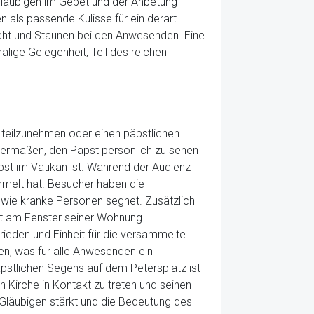
e Gläubigen im Gebet und der Anbetung
en als passende Kulisse für ein derart
cht und Staunen bei den Anwesenden. Eine
malige Gelegenheit, Teil des reichen
z teilzunehmen oder einen päpstlichen
chermaßen, den Papst persönlich zu sehen
st im Vatikan ist. Während der Audienz
mmelt hat. Besucher haben die
owie kranke Personen segnet. Zusätzlich
st am Fenster seiner Wohnung
rieden und Einheit für die versammelte
n, was für alle Anwesenden ein
äpstlichen Segens auf dem Petersplatz ist
n Kirche in Kontakt zu treten und seinen
 Gläubigen stärkt und die Bedeutung des