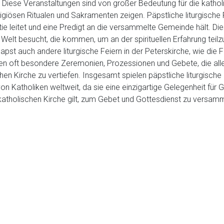
n. Diese Veranstaltungen sind von großer Bedeutung für die kathol
ligiösen Ritualen und Sakramenten zeigen. Päpstliche liturgische 
tie leitet und eine Predigt an die versammelte Gemeinde hält. D
Welt besucht, die kommen, um an der spirituellen Erfahrung te
Papst auch andere liturgische Feiern in der Peterskirche, wie die
en oft besondere Zeremonien, Prozessionen und Gebete, die alle 
en Kirche zu vertiefen. Insgesamt spielen päpstliche liturgische 
n Katholiken weltweit, da sie eine einzigartige Gelegenheit für G
katholischen Kirche gilt, zum Gebet und Gottesdienst zu versam