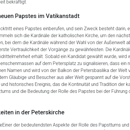
it bekräftigt.
neuen Papstes im Vatikanstadt
tritt eines Papstes einberufen, und sein Zweck besteht darin, e
eln sich die Kardinäle der katholischen Kirche, um den nächst
en, bei dem die Kardinäle während der Wahl von der Außenwelt ab
rste Vertraulichkeit der Vorgänge zu gewährleisten. Die Kardinä
idrittelmehrheit erhält. Sobald ein Kandidat gewählt wurde, wir
 Menschenmassen auf dem Petersplatz zu signalisieren, dass ein 
en Namen und wird von der Balkon der Petersbasilika der Welt vo
dem Gläubige und Besucher aus aller Welt gespannt auf die Vorstel
und historisches Ereignis, das die Kontinuität und Tradition der ka
tums und die Bedeutung der Rolle des Papstes bei der Führung de
keiten in der Peterskirche
rcheEiner der bedeutendsten Aspekte der Rolle des Papsttums und 