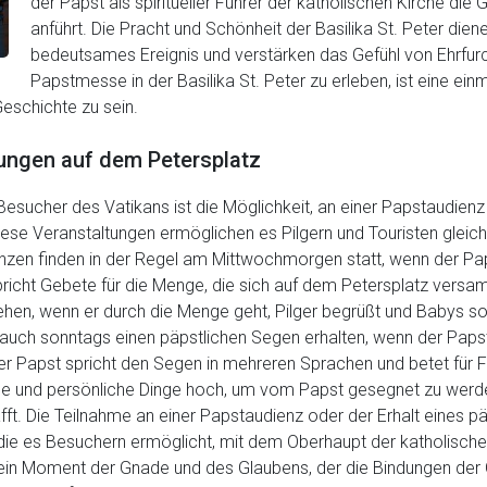
der Papst als spiritueller Führer der katholischen Kirche di
anführt. Die Pracht und Schönheit der Basilika St. Peter dien
bedeutsames Ereignis und verstärken das Gefühl von Ehrfur
Papstmesse in der Basilika St. Peter zu erleben, ist eine ein
Geschichte zu sein.
ungen auf dem Petersplatz
 Besucher des Vatikans ist die Möglichkeit, an einer Papstaudien
iese Veranstaltungen ermöglichen es Pilgern und Touristen glei
nzen finden in der Regel am Mittwochmorgen statt, wenn der Pap
pricht Gebete für die Menge, die sich auf dem Petersplatz versa
ehen, wenn er durch die Menge geht, Pilger begrüßt und Babys s
uch sonntags einen päpstlichen Segen erhalten, wenn der Pap
er Papst spricht den Segen in mehreren Sprachen und betet für F
nde und persönliche Dinge hoch, um vom Papst gesegnet zu werde
ft. Die Teilnahme an einer Papstaudienz oder der Erhalt eines p
g, die es Besuchern ermöglicht, mit dem Oberhaupt der katholische
t ein Moment der Gnade und des Glaubens, der die Bindungen der