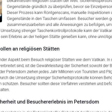
bekanntesten religiösen Stätten der Welt. Sicherheitspersona
Gegenstände gründlich zu überprüfen, bevor sie Einzelpers
Dieser Prozess kann Röntgenscans, manuelle Inspektionen 
Gegenstände in den Taschen umfassen. Besucher werden ge
zusammenzuarbeiten und alle Anweisungen zu befolgen, um ei
ie Umsetzung strenger Taschenkontrollprotokolle kann der Vatik
r sein Erlebnis an der heiligen Stätte genießen kann, ohne unnöti
ollen an religiösen Stätten
dender Aspekt beim Besuch religiöser Stätten wie dem Vatikan. In
erbreitet sind, ist die Gewährleistung der Sicherheit sowohl der 
der Petersdom ziehen jedes Jahr Millionen von Touristen und Pilge
urch die Umsetzung strenger Sicherheitsprotokolle können Behör
en schützen. Besucher sollten diese Verfahren verstehen und befo
alten.
herheit und Besuchererlebnis im Petersdom