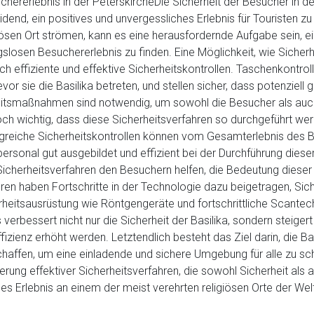
hererlebnis in der PeterskircheDie Sicherheit der Besucher in de
eidend, ein positives und unvergessliches Erlebnis für Touristen z
iösen Ort strömen, kann es eine herausfordernde Aufgabe sein, 
osen Besuchererlebnis zu finden. Eine Möglichkeit, wie Sicherhe
rch effiziente und effektive Sicherheitskontrollen. Taschenkontro
or sie die Basilika betreten, und stellen sicher, dass potenziell
itsmaßnahmen sind notwendig, um sowohl die Besucher als auch 
doch wichtig, dass diese Sicherheitsverfahren so durchgeführt wer
reiche Sicherheitskontrollen können vom Gesamterlebnis des B
ersonal gut ausgebildet und effizient bei der Durchführung dieser
Sicherheitsverfahren den Besuchern helfen, die Bedeutung diese
ahren haben Fortschritte in der Technologie dazu beigetragen, Sic
rheitsausrüstung wie Röntgengeräte und fortschrittliche Scantec
 verbessert nicht nur die Sicherheit der Basilika, sondern steig
fizienz erhöht werden. Letztendlich besteht das Ziel darin, die 
chaffen, um eine einladende und sichere Umgebung für alle zu sch
ng effektiver Sicherheitsverfahren, die sowohl Sicherheit als au
hes Erlebnis an einem der meist verehrten religiösen Orte der Wel