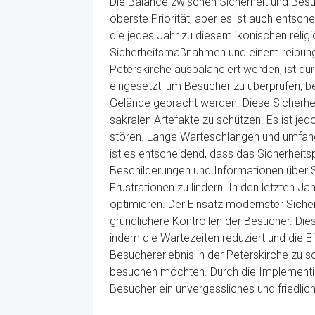
Die Balance zwischen Sicherheit und Besuc
oberste Priorität, aber es ist auch entsch
die jedes Jahr zu diesem ikonischen relig
Sicherheitsmaßnahmen und einem reibungsl
Peterskirche ausbalanciert werden, ist du
eingesetzt, um Besucher zu überprüfen, bev
Gelände gebracht werden. Diese Sicherhe
sakralen Artefakte zu schützen. Es ist je
stören. Lange Warteschlangen und umfang
ist es entscheidend, dass das Sicherheitsp
Beschilderungen und Informationen über 
Frustrationen zu lindern. In den letzten J
optimieren. Der Einsatz modernster Siche
gründlichere Kontrollen der Besucher. Dies
indem die Wartezeiten reduziert und die Ef
Besuchererlebnis in der Peterskirche zu s
besuchen möchten. Durch die Implementieru
Besucher ein unvergessliches und friedlic