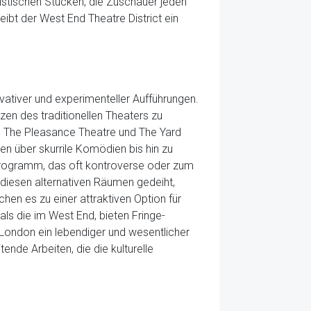
distischen Stücken, die Zuschauer jeden
ibt der West End Theatre District ein
vativer und experimenteller Aufführungen.
en des traditionellen Theaters zu
e, The Pleasance Theatre und The Yard
en über skurrile Komödien bis hin zu
s Programm, das oft kontroverse oder zum
diesen alternativen Räumen gedeiht,
hen es zu einer attraktiven Option für
als die im West End, bieten Fringe-
n London ein lebendiger und wesentlicher
nde Arbeiten, die die kulturelle