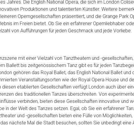
 Jahres. Die English National Opera, die sich im London Colise
innovativen Produktionen und talentierten Künstler. Weitere bem
eineren Operngesellschaften präsentiert, und die Grange Park Op
bnis im Freien bietet. Ob Sie ein erfahrener Opernliebhaber ode
elzahl von Aufführungen für jeden Geschmack und jede Vorliebe.
zszene mit einer Vielzahl von Tanztheatern und -gesellschaften, d
m Ballett bis zeitgenössischem Tanz gibt es für jeden Tanzbegei
ondon gehören das Royal Ballet, das English National Ballet un
mmierten Veranstaltungsorten wie der Royal Opera House und de
 diesen etablierten Gesellschaften verfügt London auch über e
Grenzen des traditionellen Tanzes überschreiten. Von experiment
e Einflüsse verbinden, bieten diese Gesellschaften innovative und
 in der Welt des Tanzes setzen. Egal, ob Sie ein erfahrener Tan
ater und -gesellschaften bieten eine Fülle von Möglichkeiten, d
das nächste Mal die Stadt besuchen, sollten Sie unbedingt eine 