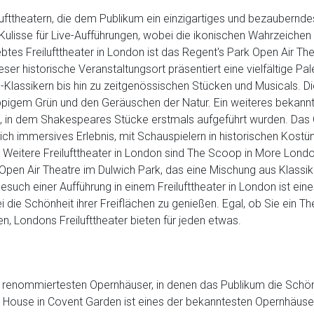
ufttheatern, die dem Publikum ein einzigartiges und bezauberndes
Kulisse für Live-Aufführungen, wobei die ikonischen Wahrzeichen
btes Freilufttheater in London ist das Regent's Park Open Air Th
r historische Veranstaltungsort präsentiert eine vielfältige Pal
Klassikern bis hin zu zeitgenössischen Stücken und Musicals. Di
gem Grün und den Geräuschen der Natur. Ein weiteres bekanntes
ls, in dem Shakespeares Stücke erstmals aufgeführt wurden. Das
ich immersives Erlebnis, mit Schauspielern in historischen Kos
itzt. Weitere Freilufttheater in London sind The Scoop in More L
s Open Air Theatre im Dulwich Park, das eine Mischung aus Klassi
esuch einer Aufführung in einem Freilufttheater in London ist eine
die Schönheit ihrer Freiflächen zu genießen. Egal, ob Sie ein Th
, Londons Freilufttheater bieten für jeden etwas.
it renommiertesten Opernhäuser, in denen das Publikum die Schön
House in Covent Garden ist eines der bekanntesten Opernhäuser d