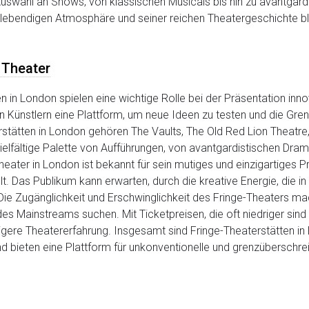
e Auswahl an Shows, von klassischen Musicals bis hin zu avantgar
r lebendigen Atmosphäre und seiner reichen Theatergeschichte ble
 Theater
n in London spielen eine wichtige Rolle bei der Präsentation inno
Künstlern eine Plattform, um neue Ideen zu testen und die Grenz
erstätten in London gehören The Vaults, The Old Red Lion Theatr
vielfältige Palette von Aufführungen, von avantgardistischen Dram
Theater in London ist bekannt für sein mutiges und einzigartige
as Publikum kann erwarten, durch die kreative Energie, die in 
Die Zugänglichkeit und Erschwinglichkeit des Fringe-Theaters mac
s Mainstreams suchen. Mit Ticketpreisen, die oft niedriger sind 
ltigere Theatererfahrung. Insgesamt sind Fringe-Theaterstätten i
 bieten eine Plattform für unkonventionelle und grenzüberschreite