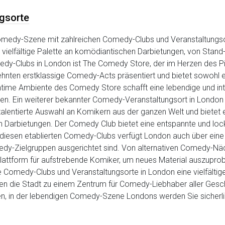
gsorte
omedy-Szene mit zahlreichen Comedy-Clubs und Veranstaltungsort
ne vielfältige Palette an komödiantischen Darbietungen, von Sta
y-Clubs in London ist The Comedy Store, der im Herzen des Picca
zehnten erstklassige Comedy-Acts präsentiert und bietet sowohl 
intime Ambiente des Comedy Store schafft eine lebendige und in
en. Ein weiterer bekannter Comedy-Veranstaltungsort in London 
 talentierte Auswahl an Komikern aus der ganzen Welt und bietet e
Darbietungen. Der Comedy Club bietet eine entspannte und lock
 diesen etablierten Comedy-Clubs verfügt London auch über eine 
medy-Zielgruppen ausgerichtet sind. Von alternativen Comedy-Nä
attform für aufstrebende Komiker, um neues Material auszuprobie
 Comedy-Clubs und Veranstaltungsorte in London eine vielfälti
 die Stadt zu einem Zentrum für Comedy-Liebhaber aller Geschm
, in der lebendigen Comedy-Szene Londons werden Sie sicherli