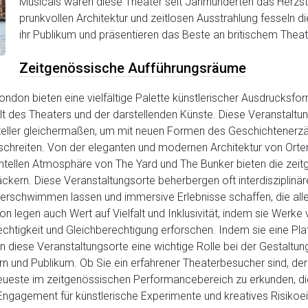
Musicals waren diese Theater seit Jahrhunderten das Herzst
prunkvollen Architektur und zeitlosen Ausstrahlung fesseln d
ihr Publikum und präsentieren das Beste an britischem Theat
Zeitgenössische Aufführungsräume
ondon bieten eine vielfältige Palette künstlerischer Ausdrucksf
 des Theaters und der darstellenden Künste. Diese Veranstaltung
steller gleichermaßen, um mit neuen Formen des Geschichtenerz
erschreiten. Von der eleganten und modernen Architektur von Or
ntellen Atmosphäre von The Yard und The Bunker bieten die zeit
kern. Diese Veranstaltungsorte beherbergen oft interdisziplinä
verschwimmen lassen und immersive Erlebnisse schaffen, die alle
n legen auch Wert auf Vielfalt und Inklusivität, indem sie Werke
tigkeit und Gleichberechtigung erforschen. Indem sie eine Plat
en diese Veranstaltungsorte eine wichtige Rolle bei der Gestaltun
rn und Publikum. Ob Sie ein erfahrener Theaterbesucher sind, de
 Neueste im zeitgenössischen Performancebereich zu erkunden, di
 Engagement für künstlerische Experimente und kreatives Risiko