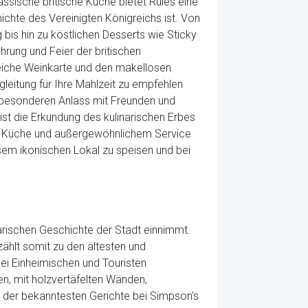
assische britische Küche bietet Rules eine
hichte des Vereinigten Königreichs ist. Von
 bis hin zu köstlichen Desserts wie Sticky
rung und Feier der britischen
eiche Weinkarte und den makellosen
leitung für Ihre Mahlzeit zu empfehlen
en besonderen Anlass mit Freunden und
m ist die Erkundung des kulinarischen Erbes
her Küche und außergewöhnlichem Service
sem ikonischen Lokal zu speisen und bei
narischen Geschichte der Stadt einnimmt.
zählt somit zu den ältesten und
ei Einheimischen und Touristen
n, mit holzvertäfelten Wänden,
es der bekanntesten Gerichte bei Simpson's