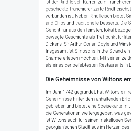
ist der Rindfleisch-Karren zum Tranchieren
geschickte Tranchierer zarte Rindfleischs
verbunden ist. Neben Rindfleisch bietet Si
and Chips und traditionelle Desserts. Die 
Gericht nur aus den feinsten, lokal bezo
bewegte Geschichte als Treffpunkt für lit
Dickens, Sir Arthur Conan Doyle und Winsto
Insgesamt ist Simpson's-in-the-Strand ein 
Charme erleben möchten. Mit seinen zeit
als eines der beliebtesten Restaurants in 
Die Geheimnisse von Wiltons ent
Im Jahr 1742 gegründet, hat Wiltons ein r
Geheimnisse hinter dem anhaltenden Erfolg 
geblieben und bietet eine Speisekarte mit
die Generationen weitergegeben, was gewä
ist Wiltons auch für seinen makellosen S
georgianischen Stadthaus im Herzen des 