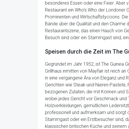
besonderes Essen oder eine Feier. Aber vi
Restaurant ein Who's Who der Londoner Ges
Prominenten und Wirtschaftstycoons. Die T
Bände über die Qualität und den Charme d
Restaurantszene, das einen Hauch von Ges
Besuch sind oder ein Stammgast sind, ein E
Speisen durch die Zeit im The Gu
Gegründet im Jahr 1952, ist The Guinea Gri
Grillhaus inmitten von Mayfair ist reich a
in eine vergangene Ära von Eleganz und Raf
Gerichten wie Steak-und-Nieren-Pastete, R
bezogenen Zutaten, die mit Können und So
wobei jedes Gericht vor Geschmack und Tra
Holzverkleidungen, gemütlichen Ledersitzb
professionell und aufmerksam und sorgt daf
Stammgast oder ein Erstbesucher sind, das 
klassischen britischen Küche und seinem 