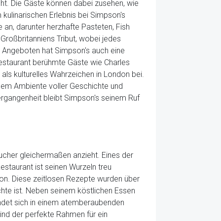
icht. Die Gäste können dabei zusehen, wie
 kulinarischen Erlebnis bei Simpson's
e an, darunter herzhafte Pasteten, Fish
 Großbritanniens Tribut, wobei jedes
en Angeboten hat Simpson's auch eine
Restaurant berühmte Gäste wie Charles
 als kulturelles Wahrzeichen in London bei.
 einem Ambiente voller Geschichte und
rgangenheit bleibt Simpson's seinem Ruf
ucher gleichermaßen anzieht. Eines der
estaurant ist seinen Wurzeln treu
ton. Diese zeitlosen Rezepte wurden über
chte ist. Neben seinem köstlichen Essen
findet sich in einem atemberaubenden
nd der perfekte Rahmen für ein