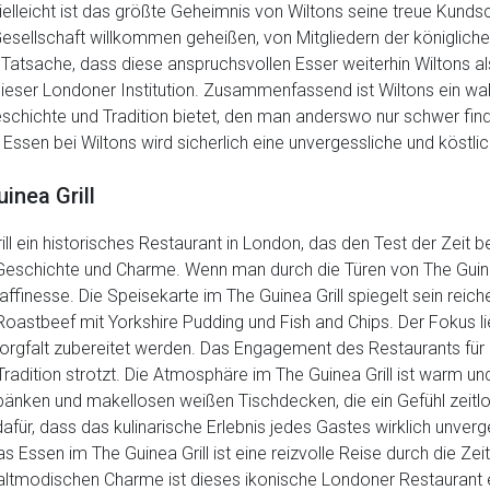
elleicht ist das größte Geheimnis von Wiltons seine treue Kunds
ellschaft willkommen geheißen, von Mitgliedern der königlichen 
atsache, dass diese anspruchsvollen Esser weiterhin Wiltons als
ieser Londoner Institution. Zusammenfassend ist Wiltons ein wa
chichte und Tradition bietet, den man anderswo nur schwer finde
ssen bei Wiltons wird sicherlich eine unvergessliche und köstlic
inea Grill
ll ein historisches Restaurant in London, das den Test der Zeit be
n Geschichte und Charme. Wenn man durch die Türen von The Guinea 
finesse. Die Speisekarte im The Guinea Grill spiegelt sein reiche
oastbeef mit Yorkshire Pudding und Fish and Chips. Der Fokus lie
rgfalt zubereitet werden. Das Engagement des Restaurants für Ex
dition strotzt. Die Atmosphäre im The Guinea Grill ist warm und
änken und makellosen weißen Tischdecken, die ein Gefühl zeitlos
ür, dass das kulinarische Erlebnis jedes Gastes wirklich unverges
Essen im The Guinea Grill ist eine reizvolle Reise durch die Zeit
altmodischen Charme ist dieses ikonische Londoner Restaurant ei