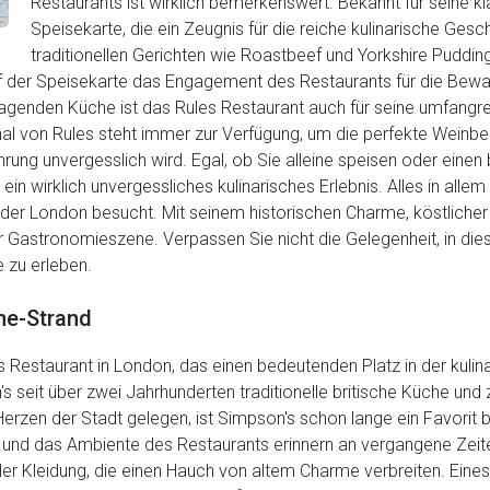
Restaurants ist wirklich bemerkenswert. Bekannt für seine kl
Speisekarte, die ein Zeugnis für die reiche kulinarische Gesc
traditionellen Gerichten wie Roastbeef und Yorkshire Pudding
f der Speisekarte das Engagement des Restaurants für die Bewah
agenden Küche ist das Rules Restaurant auch für seine umfangr
l von Rules steht immer zur Verfügung, um die perfekte Weinbeg
hrung unvergesslich wird. Egal, ob Sie alleine speisen oder ein
 ein wirklich unvergessliches kulinarisches Erlebnis. Alles in alle
, der London besucht. Mit seinem historischen Charme, köstlic
r Gastronomieszene. Verpassen Sie nicht die Gelegenheit, in die
 zu erleben.
the-Strand
hes Restaurant in London, das einen bedeutenden Platz in der kuli
 seit über zwei Jahrhunderten traditionelle britische Küche und 
rzen der Stadt gelegen, ist Simpson's schon lange ein Favorit b
g und das Ambiente des Restaurants erinnern an vergangene Zeite
eller Kleidung, die einen Hauch von altem Charme verbreiten. Ein