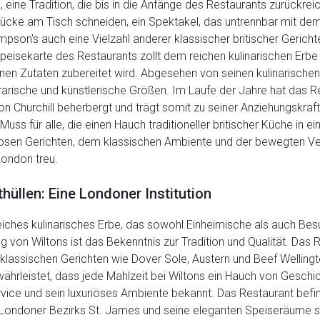
, eine Tradition, die bis in die Anfänge des Restaurants zurückre
tücke am Tisch schneiden, ein Spektakel, das untrennbar mit dem
mpson's auch eine Vielzahl anderer klassischer britischer Gericht
Speisekarte des Restaurants zollt dem reichen kulinarischen Erbe
genen Zutaten zubereitet wird. Abgesehen von seinen kulinarisch
erarische und künstlerische Größen. Im Laufe der Jahre hat das 
n Churchill beherbergt und trägt somit zu seiner Anziehungskraft
Muss für alle, die einen Hauch traditioneller britischer Küche in
losen Gerichten, dem klassischen Ambiente und der bewegten Ve
London treu.
hüllen: Eine Londoner Institution
eiches kulinarisches Erbe, das sowohl Einheimische als auch Bes
von Wiltons ist das Bekenntnis zur Tradition und Qualität. Das R
 klassischen Gerichten wie Dover Sole, Austern und Beef Welling
hrleistet, dass jede Mahlzeit bei Wiltons ein Hauch von Geschi
ervice und sein luxuriöses Ambiente bekannt. Das Restaurant be
Londoner Bezirks St. James und seine eleganten Speiseräume si