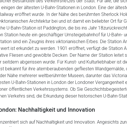
licher Bestandteil des Verkehrsnetzes der Stadt. Für alle, die si
 zu einigen der ältesten U-Bahn-Stationen in London. Eine der älte
an Railway eröffnet wurde. In der Nähe des berühmten Sherlock H
viktorianischen Architektur bei und ist damit ein beliebter Ort für
sche U-Bahn-Station ist Paddington, die bis ins Jahr 18zurückreich
ton Station heute ein geschäftiger Umsteigebahnhof für U-Bahn- 
ion sind ein Zeugnis ihres viktorianischen Erbes. Die Station Angel
 wert ist erkundet zu werden. 1901 eröffnet, verfügt die Station 
tive Fliesen und gewölbte Decken. Der Name der Station leitet
seitdem abgerissen wurde. Für Kunst- und Kulturliebhaber ist di
ist bekannt für ihre atemberaubenden gefliesten Wandgemälde, d
t in der Nähe mehrerer weltberühmter Museen, darunter das Victor
esten U-Bahn-Stationen in London der Londoner Vergangenheit ein
er öffentlichen Verkehrssystems. Ob Sie Geschichtsbegeisterte,
hen Verkehrs sind, die Erkundung dieser historischen U-Bahn-Stat
ondon: Nachhaltigkeit und Innovation
nzentriert sich auf Nachhaltigkeit und Innovation. Angesichts z