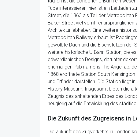
täglich ist die Londoner U-Bahn ein wesent
Tube interessieren, hier ist ein Leitfaden
Street, die 1863 als Teil der Metropolit
Baker Street viel von ihrer ursprünglichen 
Architekturliebhaber. Eine weitere histori
Metropolitan Railway erbaut, ist Padding
gewölbte Dach und die Eisenstützen der Stat
weitere historische U-Bahn-Station, die es
edwardianischen Designs, darunter dekora
ehemaligen Pub namens The Angel ab, der 
1868 eröffnete Station South Kensington 
und Erfinder darstellen. Die Station lieg
History Museum. Insgesamt bieten die ält
Zeugnis des anhaltenden Erbes des London
neugierig auf die Entwicklung des städtisc
Die Zukunft des Zugreisens in L
Die Zukunft des Zugverkehrs in London ko