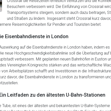
Crossrail die Reisezeiten erheblich verkürzen und die Konnek
Besuchern verbessern wird. Die Einführung von Crossrail wird 
Transportsystems steigern, sondern auch dazu beitragen, S
und Straßen zu lindern. Insgesamt steht Crossrail kurz dav
uemere Reisemöglichkeiten für Pendler und Touristen bietet.
ie Eisenbahndienste in London
Auswirkung auf die Eisenbahndienste in London haben, indem es 
ie neue Hochgeschwindigkeitsbahnlinie soll die Überlastung auf 
auptstadt verbessern. Mit geplanten neuen Bahnhöfen in Euston
des Vereinigten Königreichs stärken und das wirtschaftliche Wac
on Arbeitsplätzen schafft und Investitionen in die Infrastruktur
 kurz davor, die Eisenbahndienste in London zu transformieren u
tzustellen.
Ein Leitfaden zu den ältesten U-Bahn-Stationen
 Tube, ist eines der ältesten und bekanntesten U-Bahn-Systeme 