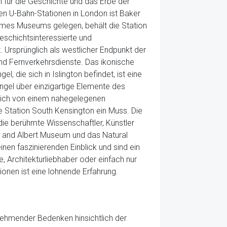
ch für die Geschichte und das Erbe der
sten U-Bahn-Stationen in London ist Baker
olmes Museums gelegen, behält die Station
 Geschichtsinteressierte und
t. Ursprünglich als westlicher Endpunkt der
und Fernverkehrsdienste. Das ikonische
, die sich in Islington befindet, ist eine
Angel über einzigartige Elemente des
 sich von einem nahegelegenen
e Station South Kensington ein Muss. Die
ie berühmte Wissenschaftler, Künstler
ia and Albert Museum und das Natural
en faszinierenden Einblick und sind ein
 Architekturliebhaber oder einfach nur
ionen ist eine lohnende Erfahrung.
unehmender Bedenken hinsichtlich der