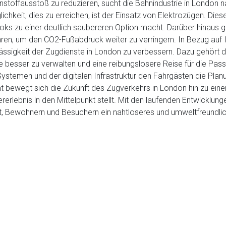
stoffausstoß zu reduzieren, sucht die Bahnindustrie in London
lichkeit, dies zu erreichen, ist der Einsatz von Elektrozügen. Di
oks zu einer deutlich saubereren Option macht. Darüber hinaus g
ühren, um den CO2-Fußabdruck weiter zu verringern. In Bezug au
lässigkeit der Zugdienste in London zu verbessern. Dazu gehört d
esser zu verwalten und eine reibungslosere Reise für die Passa
-Systemen und der digitalen Infrastruktur den Fahrgästen die Pla
 bewegt sich die Zukunft des Zugverkehrs in London hin zu eine
lebnis in den Mittelpunkt stellt. Mit den laufenden Entwicklungen
et, Bewohnern und Besuchern ein nahtloseres und umweltfreundlic